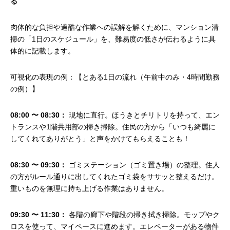
る
肉体的な負担や過酷な作業への誤解を解くために、マンション清
掃の「1日のスケジュール」を、難易度の低さが伝わるように具
体的に記載します。
可視化の表現の例：【とある1日の流れ（午前中のみ・4時間勤務
の例）】
08:00 〜 08:30：
現地に直行。ほうきとチリトリを持って、エン
トランスや1階共用部の掃き掃除。住民の方から「いつも綺麗に
してくれてありがとう」と声をかけてもらえることも！
08:30 〜 09:30：
ゴミステーション（ゴミ置き場）の整理。住人
の方がルール通りに出してくれたゴミ袋をササッと整えるだけ。
重いものを無理に持ち上げる作業はありません。
09:30 〜 11:30：
各階の廊下や階段の掃き拭き掃除。モップやク
ロスを使って、マイペースに進めます。エレベーターがある物件