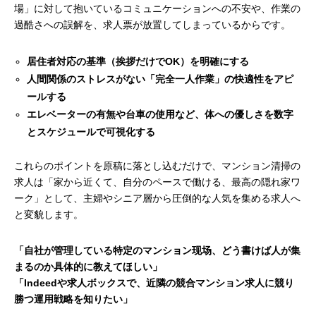
場」に対して抱いているコミュニケーションへの不安や、作業の
過酷さへの誤解を、求人票が放置してしまっているからです。
居住者対応の基準（挨拶だけでOK）を明確にする
人間関係のストレスがない「完全一人作業」の快適性をアピ
ールする
エレベーターの有無や台車の使用など、体への優しさを数字
とスケジュールで可視化する
これらのポイントを原稿に落とし込むだけで、マンション清掃の
求人は「家から近くて、自分のペースで働ける、最高の隠れ家ワ
ーク」として、主婦やシニア層から圧倒的な人気を集める求人へ
と変貌します。
「自社が管理している特定のマンション现场、どう書けば人が集
まるのか具体的に教えてほしい」
「Indeedや求人ボックスで、近隣の競合マンション求人に競り
勝つ運用戦略を知りたい」