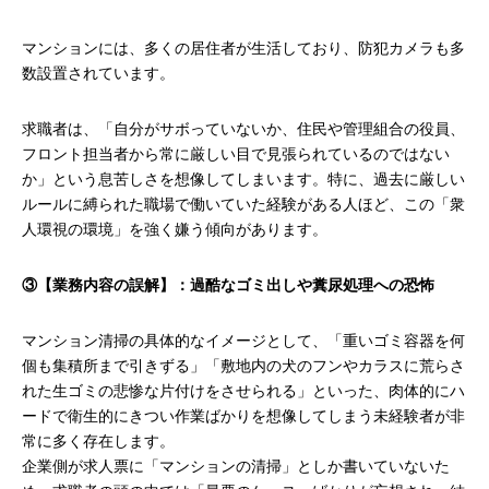
マンションには、多くの居住者が生活しており、防犯カメラも多
数設置されています。
求職者は、「自分がサボっていないか、住民や管理組合の役員、
フロント担当者から常に厳しい目で見張られているのではない
か」という息苦しさを想像してしまいます。特に、過去に厳しい
ルールに縛られた職場で働いていた経験がある人ほど、この「衆
人環視の環境」を強く嫌う傾向があります。
③【業務内容の誤解】：過酷なゴミ出しや糞尿処理への恐怖
マンション清掃の具体的なイメージとして、「重いゴミ容器を何
個も集積所まで引きずる」「敷地内の犬のフンやカラスに荒らさ
れた生ゴミの悲惨な片付けをさせられる」といった、肉体的にハ
ードで衛生的にきつい作業ばかりを想像してしまう未経験者が非
常に多く存在します。
企業側が求人票に「マンションの清掃」としか書いていないた