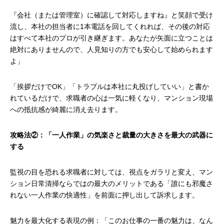
『会社（または管理室）に確認して対応しますね』と笑顔で受け
流し、本社の担当者に1本電話を回してくれれば、その後の対応
はすべて本社のプロが引き継ぎます。あなたが矢面に立つことは
絶対にありませんので、人見知りの方でも安心して始められます
よ」
「挨拶だけでOK」「トラブルは本社に丸投げしていい」と書か
れているだけで、求職者の心は一気に軽くなり、マンション現場
への抵抗感が綺麗に消え去ります。
攻略法②：「一人作業」の気楽さと裁量の大きさを最大の武器に
する
監視の目を恐れる求職者に対しては、視点をガラリと変え、マン
ション日常清掃ならではの最大のメリットである「誰にも邪魔さ
れない一人作業の快適性」を前面に押し出して訴求します。
魅力を最大化する表現の例：「このお仕事の一番の魅力は、なん