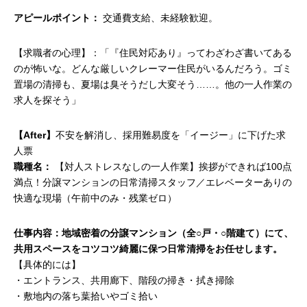
アピールポイント：
交通費支給、未経験歓迎。
【求職者の心理】：「『住民対応あり』ってわざわざ書いてある
のが怖いな。どんな厳しいクレーマー住民がいるんだろう。ゴミ
置場の清掃も、夏場は臭そうだし大変そう……。他の一人作業の
求人を探そう」
【After】
不安を解消し、採用難易度を「イージー」に下げた求
人票
職種名：
【対人ストレスなしの一人作業】挨拶ができれば100点
満点！分譲マンションの日常清掃スタッフ／エレベーターありの
快適な現場（午前中のみ・残業ゼロ）
仕事内容：地域密着の分譲マンション（全○戸・○階建て）にて、
共用スペースをコツコツ綺麗に保つ日常清掃をお任せします。
【具体的には】
・エントランス、共用廊下、階段の掃き・拭き掃除
・敷地内の落ち葉拾いやゴミ拾い