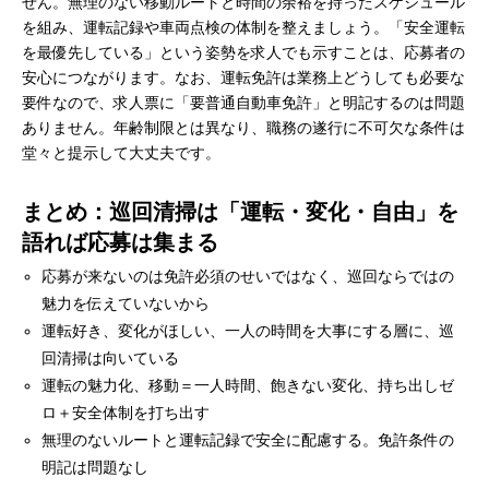
せん。無理のない移動ルートと時間の余裕を持ったスケジュール
を組み、運転記録や車両点検の体制を整えましょう。「安全運転
を最優先している」という姿勢を求人でも示すことは、応募者の
安心につながります。なお、運転免許は業務上どうしても必要な
要件なので、求人票に「要普通自動車免許」と明記するのは問題
ありません。年齢制限とは異なり、職務の遂行に不可欠な条件は
堂々と提示して大丈夫です。
まとめ：巡回清掃は「運転・変化・自由」を
語れば応募は集まる
応募が来ないのは免許必須のせいではなく、巡回ならではの
魅力を伝えていないから
運転好き、変化がほしい、一人の時間を大事にする層に、巡
回清掃は向いている
運転の魅力化、移動＝一人時間、飽きない変化、持ち出しゼ
ロ＋安全体制を打ち出す
無理のないルートと運転記録で安全に配慮する。免許条件の
明記は問題なし