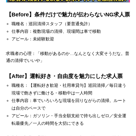
【Before】条件だけで魅力が伝わらないNG求人票
職種名：巡回清掃スタッフ（要普通免許）
仕事内容：複数現場の清掃、現場間は車で移動
アピール：未経験歓迎
求職者の心理：「移動があるのか…なんとなく大変そうだな。普
通の清掃でいいや」
【After】運転好き・自由度を魅力にした求人票
職種名：【運転好き歓迎・社用車貸与】巡回清掃／毎日違う
現場で飽きずに働ける・移動中は一人時間
仕事内容：車でいろいろな現場を回りながらの清掃。ルート
は自分のペースで
アピール：ガソリン・手当全額支給で持ち出しゼロ／安全運
転最優先／一人の時間を大切にできる